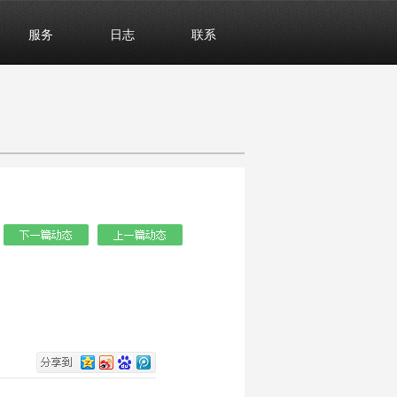
服务
日志
联系
：