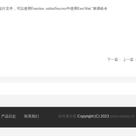
可以使用Function .onInstSuccess中使用ExecWait ''来调命令
下一篇：
上一篇
注册DLL、OCX等文件
在安装过程中按“取消”时直接退出
产品日志
联系我们
软件著作权
Copyright (C) 2023
www.nsetup.cn