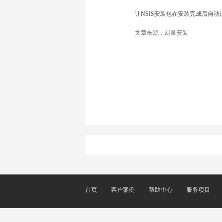
让NSIS安装包在安装完成后自动运行文件，
文章来源：易量安装
在NSIS脚本中如何
首页
客户案例
帮助中心
服务项目